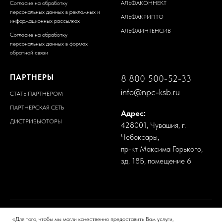
Согласие на обработку
АЛЬФАКОННЕКТ
персональных данных в рекламных и
АЛЬФАКРИПТО
информационных рассылках
АЛЬФАИНТЕНСИВ
Согласие на обработку
персональных данных в формах
обратной связи
ПАРТНЕРЫ
8 800 500-52-33
info@npc-ksb.ru
СТАТЬ ПАРТНЕРОМ
ПАРТНЕРСКАЯ СЕТЬ
Адрес:
ДИСТРИБЬЮТОРЫ
428001, Чувашия, г.
Чебоксары,
пр-кт Максима Горького,
зд. 18Б, помещение 6
«Для того, чтобы мы могли качественно предоставить Вам услуги,