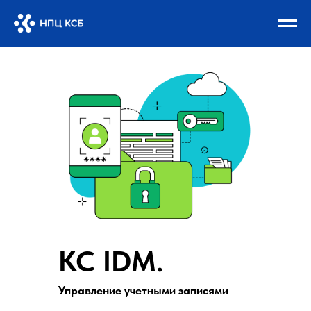
КС IDM.
Управление учетными записями