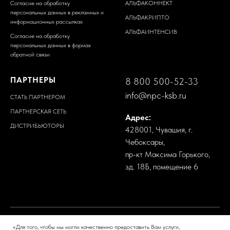
Согласие на обработку
АЛЬФАКОННЕКТ
персональных данных в рекламных и
АЛЬФАКРИПТО
информационных рассылках
АЛЬФАИНТЕНСИВ
Согласие на обработку
персональных данных в формах
обратной связи
ПАРТНЕРЫ
8 800 500-52-33
info@npc-ksb.ru
СТАТЬ ПАРТНЕРОМ
ПАРТНЕРСКАЯ СЕТЬ
Адрес:
ДИСТРИБЬЮТОРЫ
428001, Чувашия, г.
Чебоксары,
пр-кт Максима Горького,
зд. 18Б, помещение 6
«Для того, чтобы мы могли качественно предоставить Вам услуги,