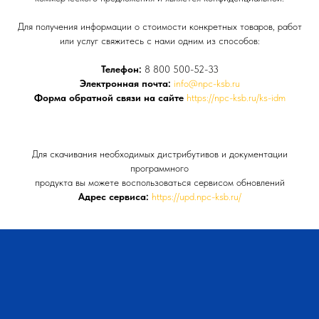
Для получения информации о стоимости конкретных товаров, работ
или услуг свяжитесь с нами одним из способов:
Телефон:
8 800 500-52-33
Электронная почта:
info@npc-ksb.ru
Форма обратной связи на сайте
https://npc-ksb.ru/ks-idm
Для скачивания необходимых дистрибутивов и документации
программного
продукта вы можете воспользоваться сервисом обновлений
Адрес сервиса:
https://upd.npc-ksb.ru/